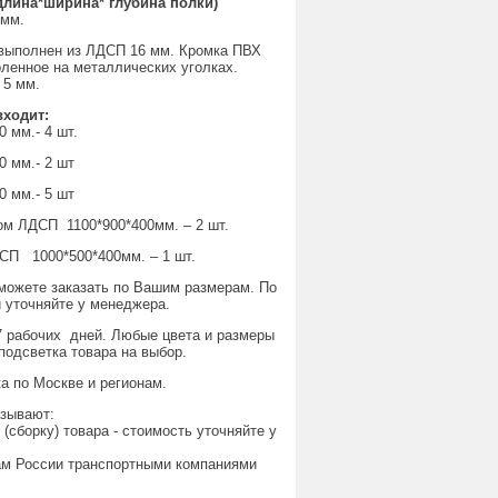
лина*ширина* глубина полки)
 мм.
ыполнен из ЛДСП 16 мм. Кромка ПВХ
рленное на металлических уголках.
 5 мм.
входит:
 мм.- 4 шт.
0 мм.- 2 шт
0 мм.- 5 шт
ом ЛДСП 1100*900*400мм. – 2 шт.
СП 1000*500*400мм. – 1 шт.
можете заказать по Вашим размерам. По
 уточняйте у менеджера.
7 рабочих дней. Любые цвета и размеры
подсветка товара на выбор.
а по Москве и регионам.
азывают:
 (сборку) товара - стоимость уточняйте у
ам России транспортными компаниями