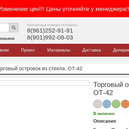
Изменение цен!!! Цены уточняйте у менеджера!!
Контактные номера телефона:
8(961)252-91-91
8(901)992-08-03
ерерывов
внaя
Проект
Материалы
Доставка
Дилера
рговый островок из стекла. ОТ-42
Торговый о
ОТ-42
В наличии
Описание