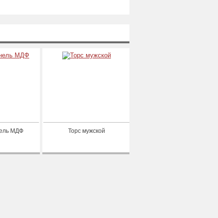
ель МДФ
Торс мужской
Торс женский